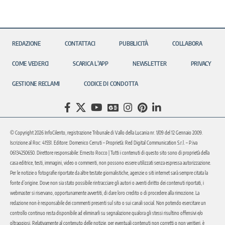
REDAZIONE
CONTATTACI
PUBBLICITÀ
COLLABORA
COME VEDERCI
SCARICA L’APP
NEWSLETTER
PRIVACY
GESTIONE RECLAMI
CODICE DI CONDOTTA
© Copyright 2026 InfoCilento, registrazione Tribunale di Vallo della Lucania nr. 1/09 del 12 Gennaio 2009.
Iscrizione al Roc: 41551. Editore: Domenico Cerruti – Proprietà: Red Digital Communication S.r.l. – P.iva
06134250650. Direttore responsabile: Ernesto Rocco | Tutti i contenuti di questo sito sono di proprietà della
casa editrice, testi, immagini, video o commenti, non possono essere utilizzati senza espressa autorizzazione.
Per le notizie o fotografie riportate da altre testate giornalistiche, agenzie o siti internet sarà sempre citata la
fonte d’origine. Dove non sia stato possibile rintracciare gli autori o aventi diritto dei contenuti riportati, i
webmaster si riservano, opportunamente avvertiti, di dare loro credito o di procedere alla rimozione. La
redazione non è responsabile dei commenti presenti sul sito o sui canali social. Non potendo esercitare un
controllo continuo resta disponibile ad eliminarli su segnalazione qualora gli stessi risultino offensivi e/o
oltraggiosi. Relativamente al contenuto delle notizie, per eventuali contenuti non corretti o non veritieri, è