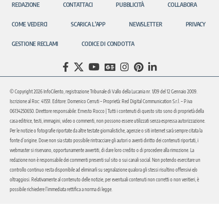
REDAZIONE
CONTATTACI
PUBBLICITÀ
COLLABORA
COME VEDERCI
SCARICA L’APP
NEWSLETTER
PRIVACY
GESTIONE RECLAMI
CODICE DI CONDOTTA
© Copyright 2026 InfoCilento, registrazione Tribunale di Vallo della Lucania nr. 1/09 del 12 Gennaio 2009.
Iscrizione al Roc: 41551. Editore: Domenico Cerruti – Proprietà: Red Digital Communication S.r.l. – P.iva
06134250650. Direttore responsabile: Ernesto Rocco | Tutti i contenuti di questo sito sono di proprietà della
casa editrice, testi, immagini, video o commenti, non possono essere utilizzati senza espressa autorizzazione.
Per le notizie o fotografie riportate da altre testate giornalistiche, agenzie o siti internet sarà sempre citata la
fonte d’origine. Dove non sia stato possibile rintracciare gli autori o aventi diritto dei contenuti riportati, i
webmaster si riservano, opportunamente avvertiti, di dare loro credito o di procedere alla rimozione. La
redazione non è responsabile dei commenti presenti sul sito o sui canali social. Non potendo esercitare un
controllo continuo resta disponibile ad eliminarli su segnalazione qualora gli stessi risultino offensivi e/o
oltraggiosi. Relativamente al contenuto delle notizie, per eventuali contenuti non corretti o non veritieri, è
possibile richiedere l’immediata rettifica a norma di legge.