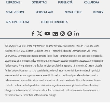
REDAZIONE
CONTATTACI
PUBBLICITÀ
COLLABORA
COME VEDERCI
SCARICA L’APP
NEWSLETTER
PRIVACY
GESTIONE RECLAMI
CODICE DI CONDOTTA
© Copyright 2026 InfoCilento, registrazione Tribunale di Vallo della Lucania nr. 1/09 del 12 Gennaio 2009.
Iscrizione al Roc: 41551. Editore: Domenico Cerruti – Proprietà: Red Digital Communication S.r.l. – P.iva
06134250650. Direttore responsabile: Ernesto Rocco | Tutti i contenuti di questo sito sono di proprietà della
casa editrice, testi, immagini, video o commenti, non possono essere utilizzati senza espressa autorizzazione.
Per le notizie o fotografie riportate da altre testate giornalistiche, agenzie o siti internet sarà sempre citata la
fonte d’origine. Dove non sia stato possibile rintracciare gli autori o aventi diritto dei contenuti riportati, i
webmaster si riservano, opportunamente avvertiti, di dare loro credito o di procedere alla rimozione. La
redazione non è responsabile dei commenti presenti sul sito o sui canali social. Non potendo esercitare un
controllo continuo resta disponibile ad eliminarli su segnalazione qualora gli stessi risultino offensivi e/o
oltraggiosi. Relativamente al contenuto delle notizie, per eventuali contenuti non corretti o non veritieri, è
possibile richiedere l’immediata rettifica a norma di legge.