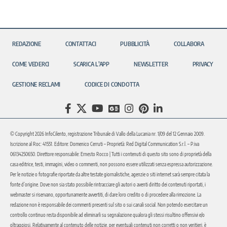
REDAZIONE
CONTATTACI
PUBBLICITÀ
COLLABORA
COME VEDERCI
SCARICA L’APP
NEWSLETTER
PRIVACY
GESTIONE RECLAMI
CODICE DI CONDOTTA
© Copyright 2026 InfoCilento, registrazione Tribunale di Vallo della Lucania nr. 1/09 del 12 Gennaio 2009.
Iscrizione al Roc: 41551. Editore: Domenico Cerruti – Proprietà: Red Digital Communication S.r.l. – P.iva
06134250650. Direttore responsabile: Ernesto Rocco | Tutti i contenuti di questo sito sono di proprietà della
casa editrice, testi, immagini, video o commenti, non possono essere utilizzati senza espressa autorizzazione.
Per le notizie o fotografie riportate da altre testate giornalistiche, agenzie o siti internet sarà sempre citata la
fonte d’origine. Dove non sia stato possibile rintracciare gli autori o aventi diritto dei contenuti riportati, i
webmaster si riservano, opportunamente avvertiti, di dare loro credito o di procedere alla rimozione. La
redazione non è responsabile dei commenti presenti sul sito o sui canali social. Non potendo esercitare un
controllo continuo resta disponibile ad eliminarli su segnalazione qualora gli stessi risultino offensivi e/o
oltraggiosi. Relativamente al contenuto delle notizie, per eventuali contenuti non corretti o non veritieri, è