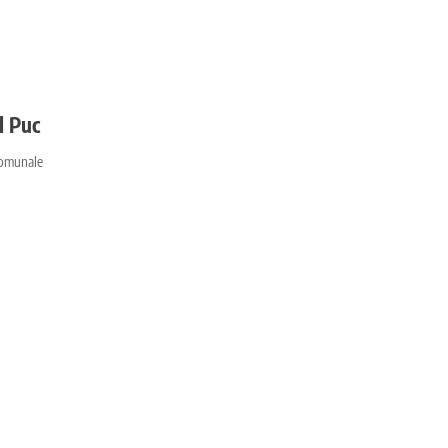
l Puc
 comunale