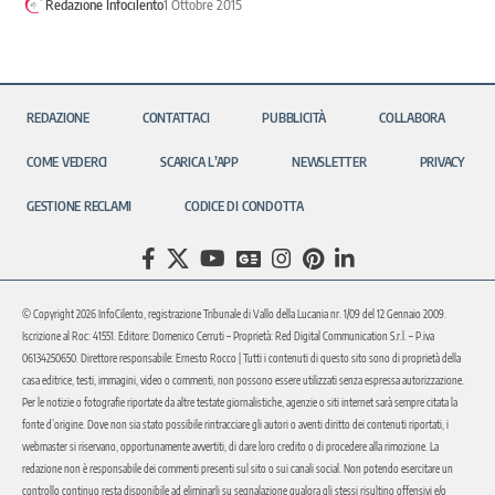
Redazione Infocilento
1 Ottobre 2015
REDAZIONE
CONTATTACI
PUBBLICITÀ
COLLABORA
COME VEDERCI
SCARICA L’APP
NEWSLETTER
PRIVACY
GESTIONE RECLAMI
CODICE DI CONDOTTA
© Copyright 2026 InfoCilento, registrazione Tribunale di Vallo della Lucania nr. 1/09 del 12 Gennaio 2009.
Iscrizione al Roc: 41551. Editore: Domenico Cerruti – Proprietà: Red Digital Communication S.r.l. – P.iva
06134250650. Direttore responsabile: Ernesto Rocco | Tutti i contenuti di questo sito sono di proprietà della
casa editrice, testi, immagini, video o commenti, non possono essere utilizzati senza espressa autorizzazione.
Per le notizie o fotografie riportate da altre testate giornalistiche, agenzie o siti internet sarà sempre citata la
fonte d’origine. Dove non sia stato possibile rintracciare gli autori o aventi diritto dei contenuti riportati, i
webmaster si riservano, opportunamente avvertiti, di dare loro credito o di procedere alla rimozione. La
redazione non è responsabile dei commenti presenti sul sito o sui canali social. Non potendo esercitare un
controllo continuo resta disponibile ad eliminarli su segnalazione qualora gli stessi risultino offensivi e/o