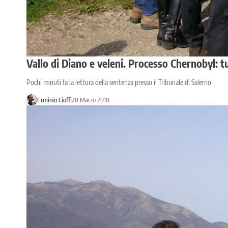
Vallo di Diano e veleni. Processo Chernobyl: tu
Pochi minuti fa la lettura della sentenza presso il Tribunale di Salerno
Erminio Cioffi
28 Marzo 2018