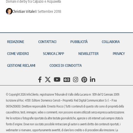
Domani il derby tra Calpazio e Acquavella
Christian Vitale
8 Settembre 2018
REDAZIONE
CONTATTACI
PUBBLICITÀ
COLLABORA
COME VEDERCI
SCARICA L’APP
NEWSLETTER
PRIVACY
GESTIONE RECLAMI
CODICE DI CONDOTTA
© Copyright 2026 InfoCilento, registrazione Tribunale di Vallo della Lucania nr. 1/09 del 12 Gennaio 2009.
Iscrizione al Roc: 41551. Editore: Domenico Cerruti – Proprietà: Red Digital Communication S.r.l. – P.iva
06134250650. Direttore responsabile: Ernesto Rocco | Tutti i contenuti di questo sito sono di proprietà della
casa editrice, testi, immagini, video o commenti, non possono essere utilizzati senza espressa autorizzazione.
Per le notizie o fotografie riportate da altre testate giornalistiche, agenzie o siti internet sarà sempre citata la
fonte d’origine. Dove non sia stato possibile rintracciare gli autori o aventi diritto dei contenuti riportati, i
webmaster si riservano, opportunamente avvertiti, di dare loro credito o di procedere alla rimozione. La