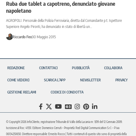
Ruba due tablet a capotreno, denunciato giovane
napoletano
AGROPOLI. Personale della Polizia Ferroviaria, diretta dal Comandante p.t. Ispettore
Superiore Angelo Pironti, ha denunciato in stato di libertà un…
Riccardo Feo
30 Maggio 2015
REDAZIONE
CONTATTACI
PUBBLICITÀ
COLLABORA
COME VEDERCI
SCARICA L’APP
NEWSLETTER
PRIVACY
GESTIONE RECLAMI
CODICE DI CONDOTTA
© Copyright 2026 InfoCilento, registrazione Tribunale di Vallo della Lucania nr. 1/09 del 12 Gennaio 2009.
Iscrizione al Roc: 41551. Editore: Domenico Cerruti – Proprietà: Red Digital Communication S.r.l. – P.iva
06134250650. Direttore responsabile: Ernesto Rocco | Tutti i contenuti di questo sito sono di proprietà della