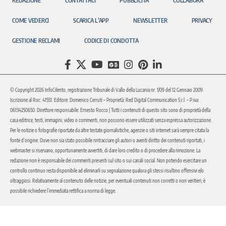
REDAZIONE
CONTATTACI
PUBBLICITÀ
COLLABORA
COME VEDERCI
SCARICA L’APP
NEWSLETTER
PRIVACY
GESTIONE RECLAMI
CODICE DI CONDOTTA
© Copyright 2026 InfoCilento, registrazione Tribunale di Vallo della Lucania nr. 1/09 del 12 Gennaio 2009.
Iscrizione al Roc: 41551. Editore: Domenico Cerruti – Proprietà: Red Digital Communication S.r.l. – P.iva
06134250650. Direttore responsabile: Ernesto Rocco | Tutti i contenuti di questo sito sono di proprietà della
casa editrice, testi, immagini, video o commenti, non possono essere utilizzati senza espressa autorizzazione.
Per le notizie o fotografie riportate da altre testate giornalistiche, agenzie o siti internet sarà sempre citata la
fonte d’origine. Dove non sia stato possibile rintracciare gli autori o aventi diritto dei contenuti riportati, i
webmaster si riservano, opportunamente avvertiti, di dare loro credito o di procedere alla rimozione. La
redazione non è responsabile dei commenti presenti sul sito o sui canali social. Non potendo esercitare un
controllo continuo resta disponibile ad eliminarli su segnalazione qualora gli stessi risultino offensivi e/o
oltraggiosi. Relativamente al contenuto delle notizie, per eventuali contenuti non corretti o non veritieri, è
possibile richiedere l’immediata rettifica a norma di legge.