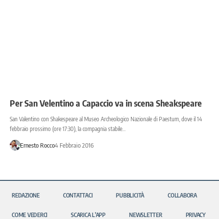
Per San Velentino a Capaccio va in scena Sheakspeare
San Valentino con Shakespeare al Museo Archeologico Nazionale di Paestum, dove il 14
febbraio prossimo (ore 17:30), la compagnia stabile…
Ernesto Rocco
4 Febbraio 2016
REDAZIONE
CONTATTACI
PUBBLICITÀ
COLLABORA
COME VEDERCI
SCARICA L’APP
NEWSLETTER
PRIVACY