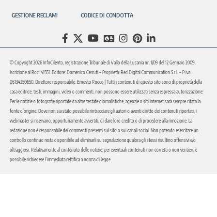
GESTIONE RECLAMI
CODICE DI CONDOTTA
© Copyright 2026 InfoCilento, registrazione Tribunale di Vallo della Lucania nr. 1/09 del 12 Gennaio 2009.
Iscrizione al Roc: 41551. Editore: Domenico Cerruti – Proprietà: Red Digital Communication S.r.l. – P.iva
06134250650. Direttore responsabile: Ernesto Rocco | Tutti i contenuti di questo sito sono di proprietà della
casa editrice, testi, immagini, video o commenti, non possono essere utilizzati senza espressa autorizzazione.
Per le notizie o fotografie riportate da altre testate giornalistiche, agenzie o siti internet sarà sempre citata la
fonte d’origine. Dove non sia stato possibile rintracciare gli autori o aventi diritto dei contenuti riportati, i
webmaster si riservano, opportunamente avvertiti, di dare loro credito o di procedere alla rimozione. La
redazione non è responsabile dei commenti presenti sul sito o sui canali social. Non potendo esercitare un
controllo continuo resta disponibile ad eliminarli su segnalazione qualora gli stessi risultino offensivi e/o
oltraggiosi. Relativamente al contenuto delle notizie, per eventuali contenuti non corretti o non veritieri, è
possibile richiedere l’immediata rettifica a norma di legge.