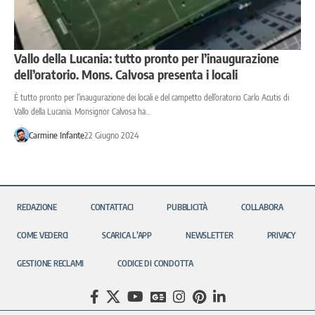
Vallo della Lucania: tutto pronto per l’inaugurazione
dell’oratorio. Mons. Calvosa presenta i locali
È tutto pronto per l’inaugurazione dei locali e del campetto dell’oratorio Carlo Acutis di
Vallo della Lucania. Monsignor Calvosa ha…
Carmine Infante
22 Giugno 2024
REDAZIONE
CONTATTACI
PUBBLICITÀ
COLLABORA
COME VEDERCI
SCARICA L’APP
NEWSLETTER
PRIVACY
GESTIONE RECLAMI
CODICE DI CONDOTTA