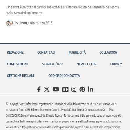
L'iniziativa è partita dai parroci: l'obiettivo è di rilanciare il culto del santuario del Monte
Stella. Mercoledì un incontro.
Luisa Monaco
14 Marzo 2016
REDAZIONE
CONTATTACI
PUBBLICITÀ
COLLABORA
COME VEDERCI
SCARICA L’APP
NEWSLETTER
PRIVACY
GESTIONE RECLAMI
CODICE DI CONDOTTA
© Copyright 2026 InfoCilento, registrazione Tribunale di Vallo della Lucania nr. 1/09 del 12 Gennaio 2009.
Iscrizione al Roc: 41551. Editore: Domenico Cerruti – Proprietà: Red Digital Communication S.r.l. – P.iva
06134250650. Direttore responsabile: Ernesto Rocco | Tutti i contenuti di questo sito sono di proprietà della
casa editrice, testi, immagini, video o commenti, non possono essere utilizzati senza espressa autorizzazione.
Per le notizie o fotografie riportate da altre testate giornalistiche, agenzie o siti internet sarà sempre citata la