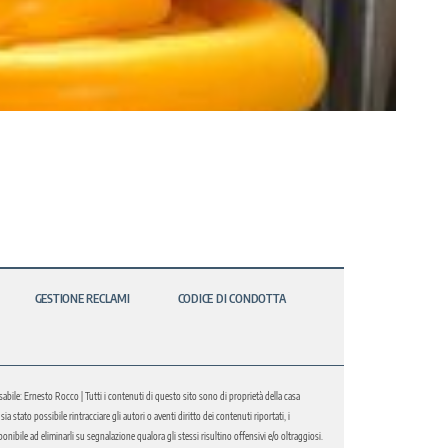
GESTIONE RECLAMI
CODICE DI CONDOTTA
abile: Ernesto Rocco | Tutti i contenuti di questo sito sono di proprietà della casa
 stato possibile rintracciare gli autori o aventi diritto dei contenuti riportati, i
bile ad eliminarli su segnalazione qualora gli stessi risultino offensivi e/o oltraggiosi.