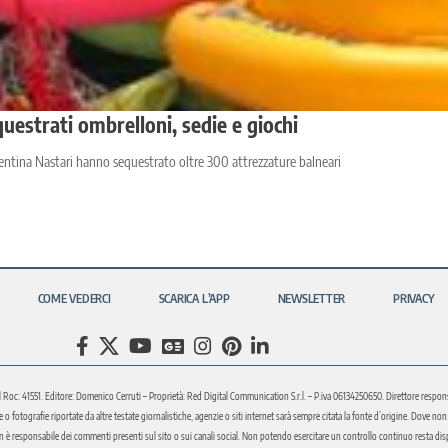
questrati ombrelloni, sedie e giochi
alentina Nastari hanno sequestrato oltre 300 attrezzature balneari
COME VEDERCI
SCARICA L’APP
NEWSLETTER
PRIVACY
l Roc: 41551. Editore: Domenico Cerruti – Proprietà: Red Digital Communication S.r.l. – P.iva 06134250650. Direttore respons
fotografie riportate da altre testate giornalistiche, agenzie o siti internet sarà sempre citata la fonte d’origine. Dove non sia
è responsabile dei commenti presenti sul sito o sui canali social. Non potendo esercitare un controllo continuo resta disponi