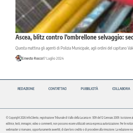
Ascea, blitz contro l’ombrellone selvaggio: se
Questa mattina gli agenti di Polizia Municipale, agli ordini del capitano V
Ernesto Rocco
17 Luglio 2024
REDAZIONE
CONTATTACI
PUBBLICITÀ
COLLABORA
© Copyright 2026 InfoCilento, registrazione Tribunale di Vallo della Lucania nr. 1/09 del 12 Gennaio 2009. Iscrizione a
editrice, testi, immagini, video o commenti, non possono essere utilizzati senza espressa autorizzazione. Per le notizie o 
webmaster si riservano, opportunamente avvertiti, di dare loro credito o di procedere alla rimozione. La redazione non 