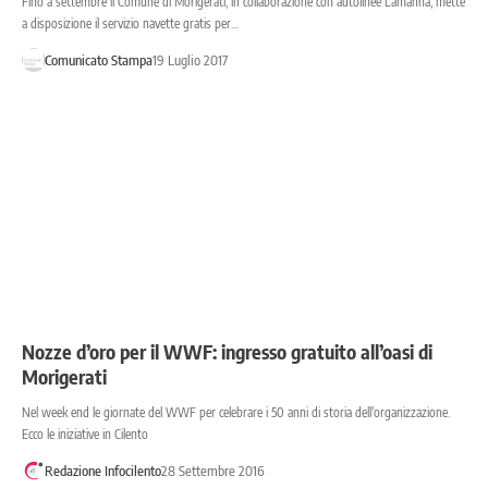
Fino a settembre il Comune di Morigerati, in collaborazione con autolinee Lamanna, mette
a disposizione il servizio navette gratis per…
Comunicato Stampa
19 Luglio 2017
Nozze d’oro per il WWF: ingresso gratuito all’oasi di
Morigerati
Nel week end le giornate del WWF per celebrare i 50 anni di storia dell'organizzazione.
Ecco le iniziative in Cilento
Redazione Infocilento
28 Settembre 2016