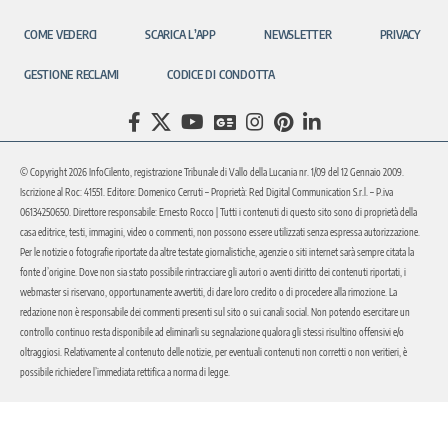
COME VEDERCI
SCARICA L’APP
NEWSLETTER
PRIVACY
GESTIONE RECLAMI
CODICE DI CONDOTTA
© Copyright 2026 InfoCilento, registrazione Tribunale di Vallo della Lucania nr. 1/09 del 12 Gennaio 2009.
Iscrizione al Roc: 41551. Editore: Domenico Cerruti – Proprietà: Red Digital Communication S.r.l. – P.iva
06134250650. Direttore responsabile: Ernesto Rocco | Tutti i contenuti di questo sito sono di proprietà della
casa editrice, testi, immagini, video o commenti, non possono essere utilizzati senza espressa autorizzazione.
Per le notizie o fotografie riportate da altre testate giornalistiche, agenzie o siti internet sarà sempre citata la
fonte d’origine. Dove non sia stato possibile rintracciare gli autori o aventi diritto dei contenuti riportati, i
webmaster si riservano, opportunamente avvertiti, di dare loro credito o di procedere alla rimozione. La
redazione non è responsabile dei commenti presenti sul sito o sui canali social. Non potendo esercitare un
controllo continuo resta disponibile ad eliminarli su segnalazione qualora gli stessi risultino offensivi e/o
oltraggiosi. Relativamente al contenuto delle notizie, per eventuali contenuti non corretti o non veritieri, è
possibile richiedere l’immediata rettifica a norma di legge.