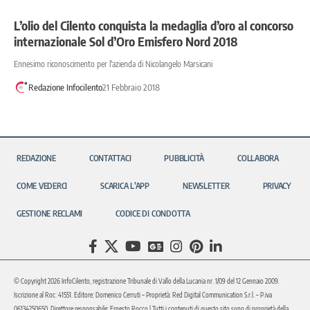
L’olio del Cilento conquista la medaglia d’oro al concorso
internazionale Sol d’Oro Emisfero Nord 2018
Ennesimo riconoscimento per l'azienda di Nicolangelo Marsicani
Redazione Infocilento
21 Febbraio 2018
REDAZIONE
CONTATTACI
PUBBLICITÀ
COLLABORA
COME VEDERCI
SCARICA L’APP
NEWSLETTER
PRIVACY
GESTIONE RECLAMI
CODICE DI CONDOTTA
© Copyright 2026 InfoCilento, registrazione Tribunale di Vallo della Lucania nr. 1/09 del 12 Gennaio 2009.
Iscrizione al Roc: 41551. Editore: Domenico Cerruti – Proprietà: Red Digital Communication S.r.l. – P.iva
06134250650. Direttore responsabile: Ernesto Rocco | Tutti i contenuti di questo sito sono di proprietà della