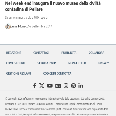
Nel week end inaugura il nuovo museo della civiltà
contadina di Pellare
Saranno in mostra oltre 700 reperti
Luisa Monaco
14 Settembre 2017
REDAZIONE
CONTATTACI
PUBBLICITÀ
COLLABORA
COME VEDERCI
SCARICA L’APP
NEWSLETTER
PRIVACY
GESTIONE RECLAMI
CODICE DI CONDOTTA
© Copyright 2026 InfoCilento, registrazione Tribunale di Vallo della Lucania nr. 1/09 del 12 Gennaio 2009.
Iscrizione al Roc: 41551. Editore: Domenico Cerruti – Proprietà: Red Digital Communication S.r.l. – P.iva
06134250650. Direttore responsabile: Ernesto Rocco | Tutti i contenuti di questo sito sono di proprietà della
casa editrice, testi, immagini, video o commenti, non possono essere utilizzati senza espressa autorizzazione.