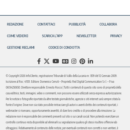
REDAZIONE
CONTATTACI
PUBBLICITÀ
COLLABORA
COME VEDERCI
SCARICA L’APP
NEWSLETTER
PRIVACY
GESTIONE RECLAMI
CODICE DI CONDOTTA
© Copyright 2026 InfoCilento, registrazione Tribunale di Vallo della Lucania nr. 1/09 del 12 Gennaio 2009.
Iscrizione al Roc: 41551. Editore: Domenico Cerruti – Proprietà: Red Digital Communication S.r.l. – P.iva
06134250650. Direttore responsabile: Ernesto Rocco | Tutti i contenuti di questo sito sono di proprietà della
casa editrice, testi, immagini, video o commenti, non possono essere utilizzati senza espressa autorizzazione.
Per le notizie o fotografie riportate da altre testate giornalistiche, agenzie o siti internet sarà sempre citata la
fonte d’origine. Dove non sia stato possibile rintracciare gli autori o aventi diritto dei contenuti riportati, i
webmaster si riservano, opportunamente avvertiti, di dare loro credito o di procedere alla rimozione. La
redazione non è responsabile dei commenti presenti sul sito o sui canali social. Non potendo esercitare un
controllo continuo resta disponibile ad eliminarli su segnalazione qualora gli stessi risultino offensivi e/o
oltraggiosi. Relativamente al contenuto delle notizie, per eventuali contenuti non corretti o non veritieri, è