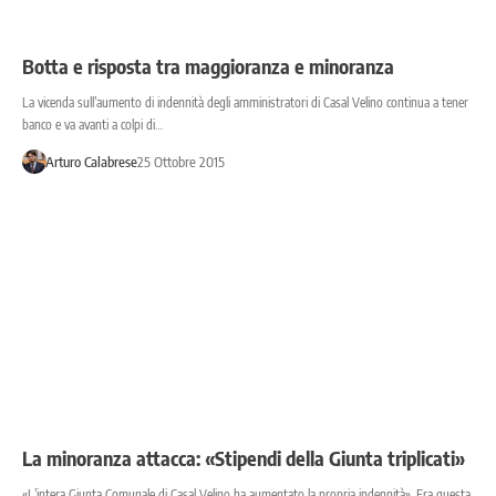
Botta e risposta tra maggioranza e minoranza
La vicenda sull’aumento di indennità degli amministratori di Casal Velino continua a tener
banco e va avanti a colpi di…
Arturo Calabrese
25 Ottobre 2015
La minoranza attacca: «Stipendi della Giunta triplicati»
«L’intera Giunta Comunale di Casal Velino ha aumentato la propria indennità». Era questa