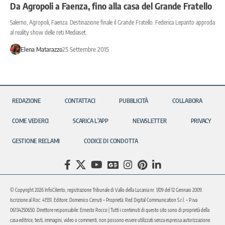
Da Agropoli a Faenza, fino alla casa del Grande Fratello
Salerno, Agropoli, Faenza. Destinazione finale il Grande Fratello. Federica Lepanto approda
al reality show delle reti Mediaset.
Elena Matarazzo
25 Settembre 2015
REDAZIONE
CONTATTACI
PUBBLICITÀ
COLLABORA
COME VEDERCI
SCARICA L’APP
NEWSLETTER
PRIVACY
GESTIONE RECLAMI
CODICE DI CONDOTTA
© Copyright 2026 InfoCilento, registrazione Tribunale di Vallo della Lucania nr. 1/09 del 12 Gennaio 2009.
Iscrizione al Roc: 41551. Editore: Domenico Cerruti – Proprietà: Red Digital Communication S.r.l. – P.iva
06134250650. Direttore responsabile: Ernesto Rocco | Tutti i contenuti di questo sito sono di proprietà della
casa editrice, testi, immagini, video o commenti, non possono essere utilizzati senza espressa autorizzazione.