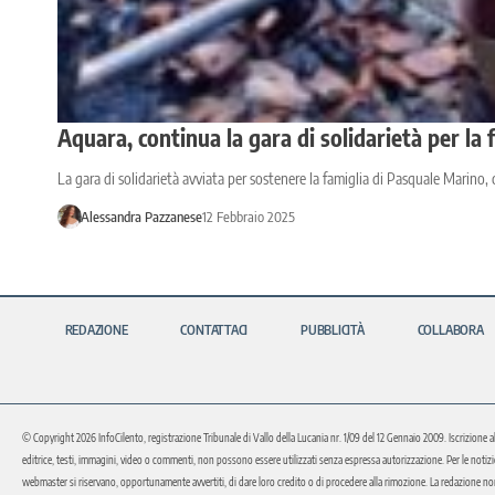
Aquara, continua la gara di solidarietà per la 
La gara di solidarietà avviata per sostenere la famiglia di Pasquale Marino, 
Alessandra Pazzanese
12 Febbraio 2025
REDAZIONE
CONTATTACI
PUBBLICITÀ
COLLABORA
© Copyright 2026 InfoCilento, registrazione Tribunale di Vallo della Lucania nr. 1/09 del 12 Gennaio 2009. Iscrizione a
editrice, testi, immagini, video o commenti, non possono essere utilizzati senza espressa autorizzazione. Per le notizie o 
webmaster si riservano, opportunamente avvertiti, di dare loro credito o di procedere alla rimozione. La redazione non 