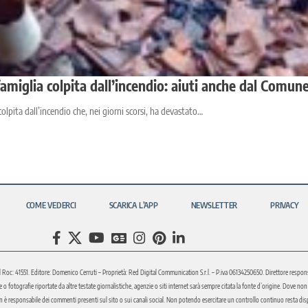
famiglia colpita dall’incendio: aiuti anche dal Comun
colpita dall’incendio che, nei giorni scorsi, ha devastato…
COME VEDERCI
SCARICA L’APP
NEWSLETTER
PRIVACY
l Roc: 41551. Editore: Domenico Cerruti – Proprietà: Red Digital Communication S.r.l. – P.iva 06134250650. Direttore respons
fotografie riportate da altre testate giornalistiche, agenzie o siti internet sarà sempre citata la fonte d’origine. Dove non sia
è responsabile dei commenti presenti sul sito o sui canali social. Non potendo esercitare un controllo continuo resta disponi