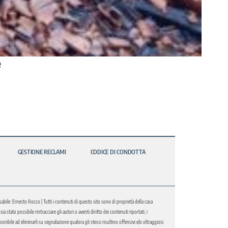
e
GESTIONE RECLAMI
CODICE DI CONDOTTA
abile: Ernesto Rocco | Tutti i contenuti di questo sito sono di proprietà della casa
 stato possibile rintracciare gli autori o aventi diritto dei contenuti riportati, i
bile ad eliminarli su segnalazione qualora gli stessi risultino offensivi e/o oltraggiosi.