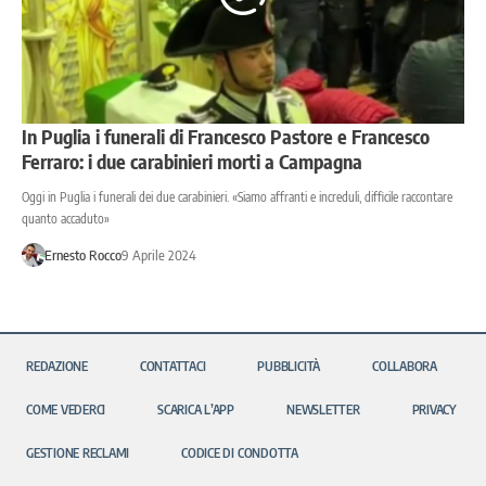
In Puglia i funerali di Francesco Pastore e Francesco
Ferraro: i due carabinieri morti a Campagna
Oggi in Puglia i funerali dei due carabinieri. «Siamo affranti e increduli, difficile raccontare
quanto accaduto»
Ernesto Rocco
9 Aprile 2024
REDAZIONE
CONTATTACI
PUBBLICITÀ
COLLABORA
COME VEDERCI
SCARICA L’APP
NEWSLETTER
PRIVACY
GESTIONE RECLAMI
CODICE DI CONDOTTA