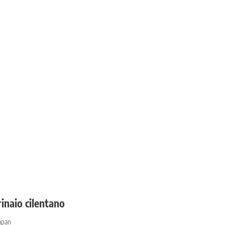
rinaio cilentano
apan