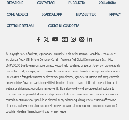
REDAZIONE
CONTATTACI
PUBBLICITÀ
COLLABORA
COME VEDERCI
SCARICA L’APP
NEWSLETTER
PRIVACY
GESTIONE RECLAMI
CODICE DI CONDOTTA
© Copyright 2026 InfoCilento, registrazione Tribunale di Vallo della Lucania nr. 1/09 del 12 Gennaio 2009.
Iscrizione al Roc: 41551. Editore: Domenico Cerruti – Proprietà: Red Digital Communication S.r.l. – P.iva
06134250650. Direttore responsabile: Ernesto Rocco | Tutti i contenuti di questo sito sono di proprietà della
casa editrice, testi, immagini, video o commenti, non possono essere utilizzati senza espressa autorizzazione.
Per le notizie o fotografie riportate da altre testate giornalistiche, agenzie o siti internet sarà sempre citata la
fonte d’origine. Dove non sia stato possibile rintracciare gli autori o aventi diritto dei contenuti riportati, i
webmaster si riservano, opportunamente avvertiti, di dare loro credito o di procedere alla rimozione. La
redazione non è responsabile dei commenti presenti sul sito o sui canali social. Non potendo esercitare un
controllo continuo resta disponibile ad eliminarli su segnalazione qualora gli stessi risultino offensivi e/o
oltraggiosi. Relativamente al contenuto delle notizie, per eventuali contenuti non corretti o non veritieri, è
possibile richiedere l’immediata rettifica a norma di legge.