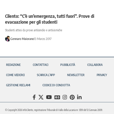
Cilento: “C’è un’emergenza, tutti fuori”. Prove di
evacuazione per gli studenti
Studenti attesi da prove anticendio e antisismiche
Gennaro Maiorano
13 Marzo 2017
REDAZIONE
CONTATTACI
PUBBLICITÀ
COLLABORA
COME VEDERCI
SCARICA L’APP
NEWSLETTER
PRIVACY
GESTIONE RECLAMI
CODICE DI CONDOTTA
© Copyright 2026 InfoCilento, registrazione Tribunale di Vallo della Lucania nr. 1/09 del 12 Gennaio 2009.