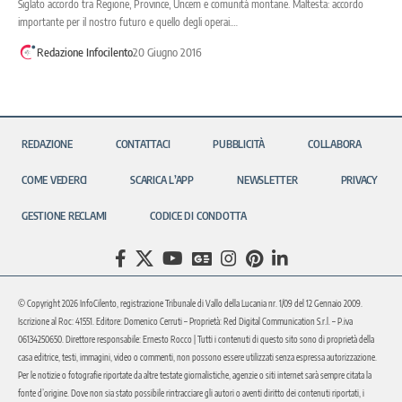
Siglato accordo tra Regione, Province, Uncem e comunità montane. Maltesta: accordo
importante per il nostro futuro e quello degli operai.…
Redazione Infocilento
20 Giugno 2016
REDAZIONE
CONTATTACI
PUBBLICITÀ
COLLABORA
COME VEDERCI
SCARICA L’APP
NEWSLETTER
PRIVACY
GESTIONE RECLAMI
CODICE DI CONDOTTA
© Copyright 2026 InfoCilento, registrazione Tribunale di Vallo della Lucania nr. 1/09 del 12 Gennaio 2009.
Iscrizione al Roc: 41551. Editore: Domenico Cerruti – Proprietà: Red Digital Communication S.r.l. – P.iva
06134250650. Direttore responsabile: Ernesto Rocco | Tutti i contenuti di questo sito sono di proprietà della
casa editrice, testi, immagini, video o commenti, non possono essere utilizzati senza espressa autorizzazione.
Per le notizie o fotografie riportate da altre testate giornalistiche, agenzie o siti internet sarà sempre citata la
fonte d’origine. Dove non sia stato possibile rintracciare gli autori o aventi diritto dei contenuti riportati, i