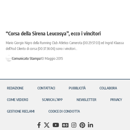
“Corsa della Sirena Leucosya”, ecco i vincitori
Mario Giorgio Nigro della Running Club Atletico Camerota (00:29:57:03) ed Ingrid Klaassa
dell'Asd Cilento di corsa (00:37:36:06) sono i vincitori…
Comunicato Stampa
10 Maggio 2015
REDAZIONE
CONTATTACI
PUBBLICITÀ
COLLABORA
COME VEDERCI
SCARICA L’APP
NEWSLETTER
PRIVACY
GESTIONE RECLAMI
CODICE DI CONDOTTA