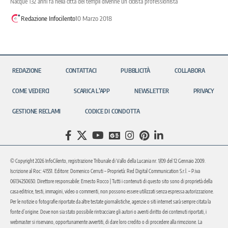
Nacque 132 anni fa nella città dei templi divenne un ciclista professionista
Redazione Infocilento
10 Marzo 2018
REDAZIONE
CONTATTACI
PUBBLICITÀ
COLLABORA
COME VEDERCI
SCARICA L’APP
NEWSLETTER
PRIVACY
GESTIONE RECLAMI
CODICE DI CONDOTTA
© Copyright 2026 InfoCilento, registrazione Tribunale di Vallo della Lucania nr. 1/09 del 12 Gennaio 2009.
Iscrizione al Roc: 41551. Editore: Domenico Cerruti – Proprietà: Red Digital Communication S.r.l. – P.iva
06134250650. Direttore responsabile: Ernesto Rocco | Tutti i contenuti di questo sito sono di proprietà della
casa editrice, testi, immagini, video o commenti, non possono essere utilizzati senza espressa autorizzazione.
Per le notizie o fotografie riportate da altre testate giornalistiche, agenzie o siti internet sarà sempre citata la
fonte d’origine. Dove non sia stato possibile rintracciare gli autori o aventi diritto dei contenuti riportati, i
webmaster si riservano, opportunamente avvertiti, di dare loro credito o di procedere alla rimozione. La