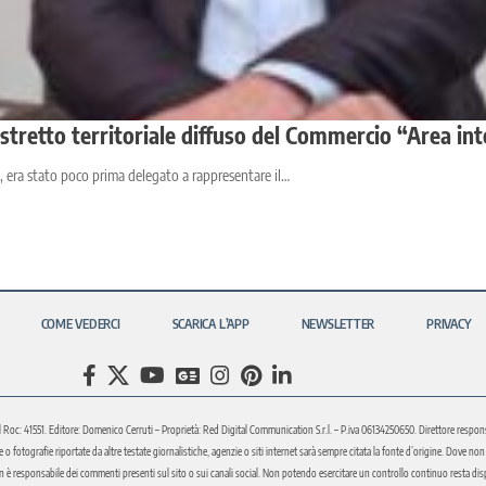
tretto territoriale diffuso del Commercio “Area int
 era stato poco prima delegato a rappresentare il…
COME VEDERCI
SCARICA L’APP
NEWSLETTER
PRIVACY
l Roc: 41551. Editore: Domenico Cerruti – Proprietà: Red Digital Communication S.r.l. – P.iva 06134250650. Direttore respons
fotografie riportate da altre testate giornalistiche, agenzie o siti internet sarà sempre citata la fonte d’origine. Dove non sia
è responsabile dei commenti presenti sul sito o sui canali social. Non potendo esercitare un controllo continuo resta disponi