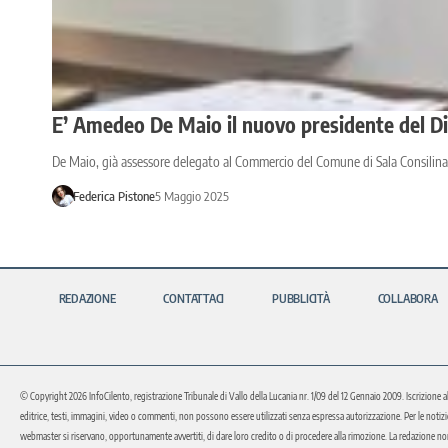
E’ Amedeo De Maio il nuovo presidente del Dis
De Maio, già assessore delegato al Commercio del Comune di Sala Consilina,
Federica Pistone
5 Maggio 2025
REDAZIONE
CONTATTACI
PUBBLICITÀ
COLLABORA
© Copyright 2026 InfoCilento, registrazione Tribunale di Vallo della Lucania nr. 1/09 del 12 Gennaio 2009. Iscrizione a
editrice, testi, immagini, video o commenti, non possono essere utilizzati senza espressa autorizzazione. Per le notizie o 
webmaster si riservano, opportunamente avvertiti, di dare loro credito o di procedere alla rimozione. La redazione non 