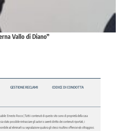
erna Vallo di Diano”
GESTIONE RECLAMI
CODICE DI CONDOTTA
abile: Ernesto Rocco | Tutti i contenuti di questo sito sono di proprietà della casa
 stato possibile rintracciare gli autori o aventi diritto dei contenuti riportati, i
bile ad eliminarli su segnalazione qualora gli stessi risultino offensivi e/o oltraggiosi.