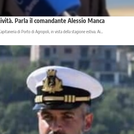
ttività. Parla il comandante Alessio Manca
apitaneria di Porto di Agropoli, in vista della stagione estiva. Ai…