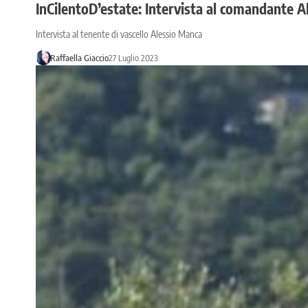
InCilentoD’estate: Intervista al comandante 
Intervista al tenente di vascello Alessio Manca
Raffaella Giaccio
27 Luglio 2023