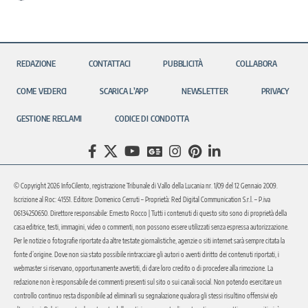
REDAZIONE
CONTATTACI
PUBBLICITÀ
COLLABORA
COME VEDERCI
SCARICA L’APP
NEWSLETTER
PRIVACY
GESTIONE RECLAMI
CODICE DI CONDOTTA
© Copyright 2026 InfoCilento, registrazione Tribunale di Vallo della Lucania nr. 1/09 del 12 Gennaio 2009.
Iscrizione al Roc: 41551. Editore: Domenico Cerruti – Proprietà: Red Digital Communication S.r.l. – P.iva
06134250650. Direttore responsabile: Ernesto Rocco | Tutti i contenuti di questo sito sono di proprietà della
casa editrice, testi, immagini, video o commenti, non possono essere utilizzati senza espressa autorizzazione.
Per le notizie o fotografie riportate da altre testate giornalistiche, agenzie o siti internet sarà sempre citata la
fonte d’origine. Dove non sia stato possibile rintracciare gli autori o aventi diritto dei contenuti riportati, i
webmaster si riservano, opportunamente avvertiti, di dare loro credito o di procedere alla rimozione. La
redazione non è responsabile dei commenti presenti sul sito o sui canali social. Non potendo esercitare un
controllo continuo resta disponibile ad eliminarli su segnalazione qualora gli stessi risultino offensivi e/o