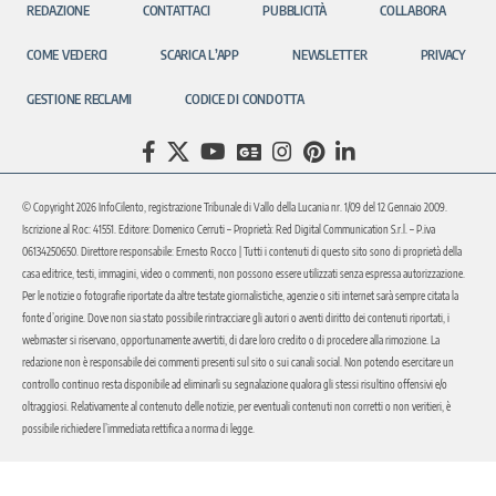
REDAZIONE
CONTATTACI
PUBBLICITÀ
COLLABORA
COME VEDERCI
SCARICA L’APP
NEWSLETTER
PRIVACY
GESTIONE RECLAMI
CODICE DI CONDOTTA
© Copyright 2026 InfoCilento, registrazione Tribunale di Vallo della Lucania nr. 1/09 del 12 Gennaio 2009.
Iscrizione al Roc: 41551. Editore: Domenico Cerruti – Proprietà: Red Digital Communication S.r.l. – P.iva
06134250650. Direttore responsabile: Ernesto Rocco | Tutti i contenuti di questo sito sono di proprietà della
casa editrice, testi, immagini, video o commenti, non possono essere utilizzati senza espressa autorizzazione.
Per le notizie o fotografie riportate da altre testate giornalistiche, agenzie o siti internet sarà sempre citata la
fonte d’origine. Dove non sia stato possibile rintracciare gli autori o aventi diritto dei contenuti riportati, i
webmaster si riservano, opportunamente avvertiti, di dare loro credito o di procedere alla rimozione. La
redazione non è responsabile dei commenti presenti sul sito o sui canali social. Non potendo esercitare un
controllo continuo resta disponibile ad eliminarli su segnalazione qualora gli stessi risultino offensivi e/o
oltraggiosi. Relativamente al contenuto delle notizie, per eventuali contenuti non corretti o non veritieri, è
possibile richiedere l’immediata rettifica a norma di legge.