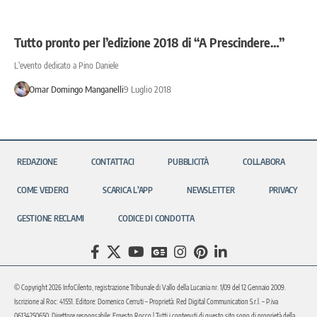
Tutto pronto per l’edizione 2018 di “A Prescindere…”
L'evento dedicato a Pino Daniele
Omar Domingo Manganelli
9 Luglio 2018
REDAZIONE
CONTATTACI
PUBBLICITÀ
COLLABORA
COME VEDERCI
SCARICA L’APP
NEWSLETTER
PRIVACY
GESTIONE RECLAMI
CODICE DI CONDOTTA
© Copyright 2026 InfoCilento, registrazione Tribunale di Vallo della Lucania nr. 1/09 del 12 Gennaio 2009.
Iscrizione al Roc: 41551. Editore: Domenico Cerruti – Proprietà: Red Digital Communication S.r.l. – P.iva
06134250650. Direttore responsabile: Ernesto Rocco | Tutti i contenuti di questo sito sono di proprietà della