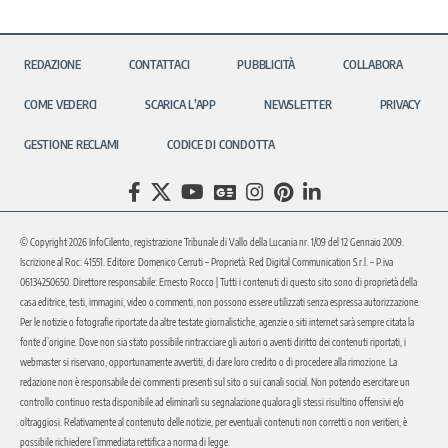
REDAZIONE
CONTATTACI
PUBBLICITÀ
COLLABORA
COME VEDERCI
SCARICA L’APP
NEWSLETTER
PRIVACY
GESTIONE RECLAMI
CODICE DI CONDOTTA
© Copyright 2026 InfoCilento, registrazione Tribunale di Vallo della Lucania nr. 1/09 del 12 Gennaio 2009.
Iscrizione al Roc: 41551. Editore: Domenico Cerruti – Proprietà: Red Digital Communication S.r.l. – P.iva
06134250650. Direttore responsabile: Ernesto Rocco | Tutti i contenuti di questo sito sono di proprietà della
casa editrice, testi, immagini, video o commenti, non possono essere utilizzati senza espressa autorizzazione.
Per le notizie o fotografie riportate da altre testate giornalistiche, agenzie o siti internet sarà sempre citata la
fonte d’origine. Dove non sia stato possibile rintracciare gli autori o aventi diritto dei contenuti riportati, i
webmaster si riservano, opportunamente avvertiti, di dare loro credito o di procedere alla rimozione. La
redazione non è responsabile dei commenti presenti sul sito o sui canali social. Non potendo esercitare un
controllo continuo resta disponibile ad eliminarli su segnalazione qualora gli stessi risultino offensivi e/o
oltraggiosi. Relativamente al contenuto delle notizie, per eventuali contenuti non corretti o non veritieri, è
possibile richiedere l’immediata rettifica a norma di legge.