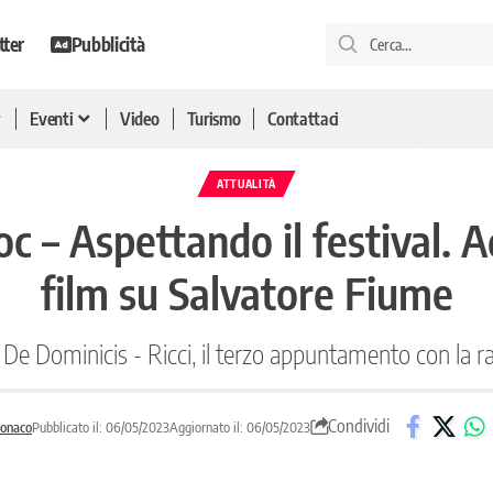
tter
Pubblicità
Eventi
Video
Turismo
Contattaci
ATTUALITÀ
c – Aspettando il festival. 
film su Salvatore Fiume
e Dominicis - Ricci, il terzo appuntamento con la ra
Condividi
Monaco
Pubblicato il: 06/05/2023
Aggiornato il: 06/05/2023