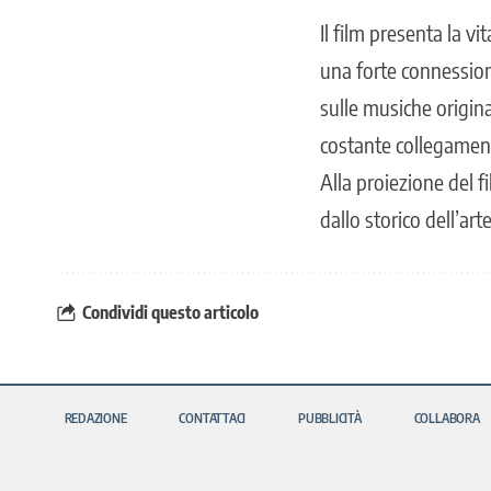
Il film presenta la v
una forte connessione 
sulle musiche original
costante collegament
Alla proiezione del f
dallo storico dell’art
Condividi questo articolo
REDAZIONE
CONTATTACI
PUBBLICITÀ
COLLABORA