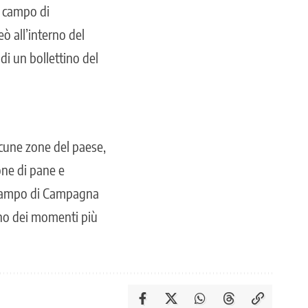
el campo di
eò all’interno del
i un bollettino del
lcune zone del paese,
ione di pane e
l campo di Campagna
 uno dei momenti più