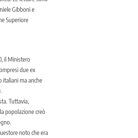
aniele Gibboni e
one Superiore
, il Ministero
 compresi due ex
o italiani ma anche
.
ta. Tuttavia,
la popolazione creò
tegno.
questore noto che era