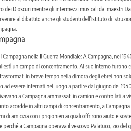
ro dei Dioscuri mentre gli intermezzi musicali dai maestri D
rvenire al dibattito anche gli studenti dell’Istituto di Istruzi
ampagna.
Campagna
di Campagna nella II Guerra Mondiale
: A Campagna, nel 1940
a allestì un campo di concentramento. Al suo interno furono
trasformati in breve tempo nella dimora degli ebrei non sol
o ad essere internati nel luogo a partire dal giugno del 1940
rrivavano a Campagna ammassati in camion e controllati a vis
nto accadde in altri campi di concentramento, a Campagna 
mi di amicizia con i prigionieri ai quali offrirono aiuto e sos
he perché a Campagna operava il vescovo Palatucci, zio del 