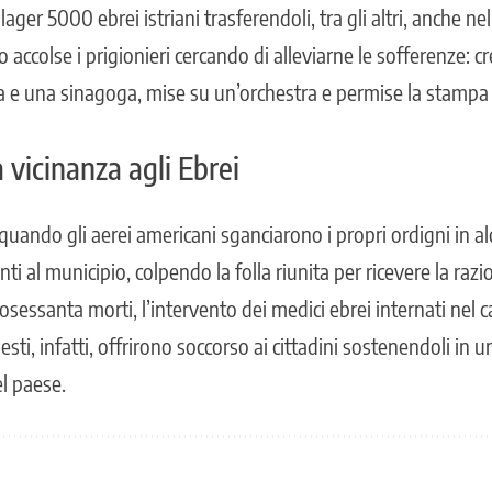
 lager 5000 ebrei istriani trasferendoli, tra gli altri, anche n
o accolse i prigionieri cercando di alleviarne le sofferenze: cr
 e una sinagoga, mise su un’orchestra e permise la stampa d
vicinanza agli Ebrei
 quando gli aerei americani sganciarono i propri ordigni in a
nti al municipio, colpendo la folla riunita per ricevere la raz
osessanta morti, l’intervento dei medici ebrei internati ne
ti, infatti, offrirono soccorso ai cittadini sostenendoli in
del paese.