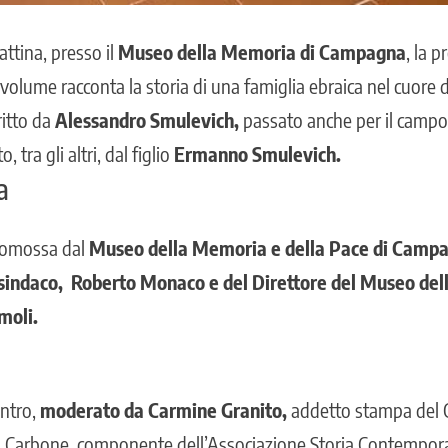
ttina, presso il
Museo della Memoria di Campagna
, la 
Il volume racconta la storia di una famiglia ebraica nel cuore 
critto da
Alessandro Smulevich,
passato anche per il camp
 tra gli altri, dal figlio
Ermanno Smulevich.
a
promossa dal
Museo della Memoria e della Pace di Campag
 sindaco, Roberto Monaco e del Direttore del Museo del
moli.
ontro,
moderato da Carmine Granito,
addetto stampa del 
ra Carbone, componente dell’Associazione Storia Contempora