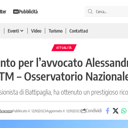
tter
Pubblicità
Eventi
Video
Turismo
Contattaci
ATTUALITÀ
to per l’avvocato Alessandr
NTM – Osservatorio Nazionale
onista di Battipaglia, ha ottenuto un prestigioso ric
Condividi
 Scocozza
Pubblicato il: 12/10/2023
Aggiornato il: 12/10/2023