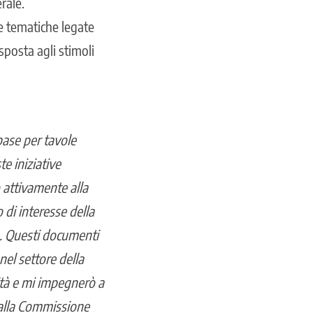
rale.
e tematiche legate
sposta agli stimoli
base per tavole
e iniziative
ò attivamente alla
 di interesse della
. Questi documenti
el settore della
ità e mi impegnerò a
 alla Commissione