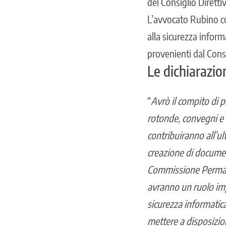
del Consiglio Dirett
L’avvocato Rubino co
alla sicurezza inform
provenienti dal Cons
Le dichiarazio
“
Avrò il compito di 
rotonde, convegni e
contribuiranno all’ul
creazione di documen
Commissione Permane
avranno un ruolo imp
sicurezza informatic
mettere a disposizio