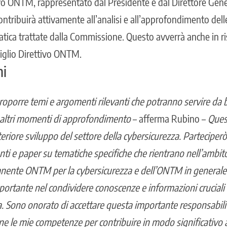
ivo ONTM, rappresentato dal Presidente e dal Direttore Gene
ntribuirà attivamente all’analisi e all’approfondimento dell
atica trattate dalla Commissione. Questo avverrà anche in ri
iglio Direttivo ONTM.
ni
proporre temi e argomenti rilevanti che potranno servire da 
 altri momenti di approfondimento
– afferma Rubino –
Quest
teriore sviluppo del settore della cybersicurezza. Parteciper
ti e paper su tematiche specifiche che rientrano nell’ambito
nte ONTM per la cybersicurezza e dell’ONTM in generale
ortante nel condividere conoscenze e informazioni cruciali n
a. Sono onorato di accettare questa importante responsabil
ne le mie competenze per contribuire in modo significativo