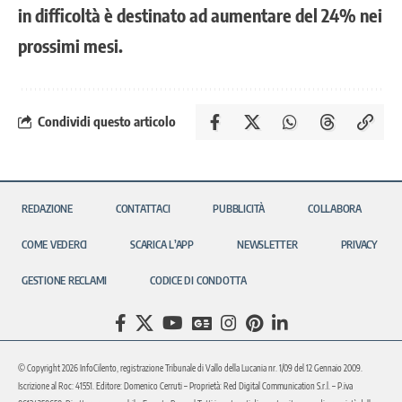
in difficoltà è destinato ad aumentare del 24% nei
prossimi mesi.
Condividi questo articolo
REDAZIONE
CONTATTACI
PUBBLICITÀ
COLLABORA
COME VEDERCI
SCARICA L’APP
NEWSLETTER
PRIVACY
GESTIONE RECLAMI
CODICE DI CONDOTTA
© Copyright 2026 InfoCilento, registrazione Tribunale di Vallo della Lucania nr. 1/09 del 12 Gennaio 2009.
Iscrizione al Roc: 41551. Editore: Domenico Cerruti – Proprietà: Red Digital Communication S.r.l. – P.iva