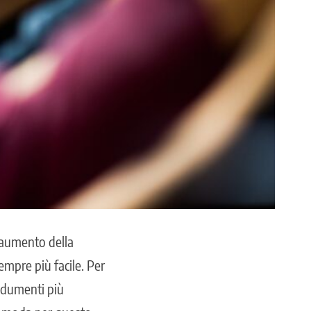
’aumento della
empre più facile. Per
indumenti più