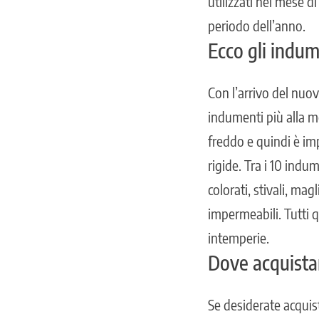
utilizzati nel mese 
periodo dell’anno.
Ecco gli indum
Con l’arrivo del nuo
indumenti più alla m
freddo e quindi è im
rigide
. Tra i 10 indu
colorati, stivali, mag
impermeabili. Tutti 
intemperie
.
Dove acquistar
Se desiderate acquist