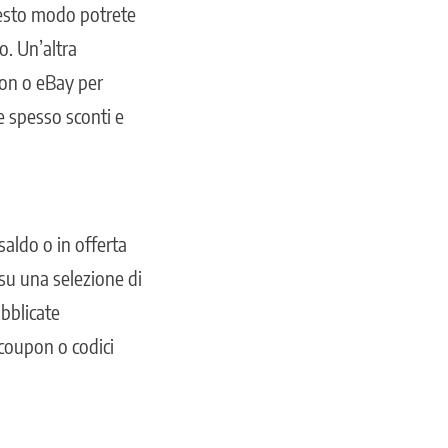
uesto modo potrete
o. Un’altra
azon o eBay
per
re spesso sconti e
saldo o in offerta
su una selezione di
bblicate
 coupon o codici