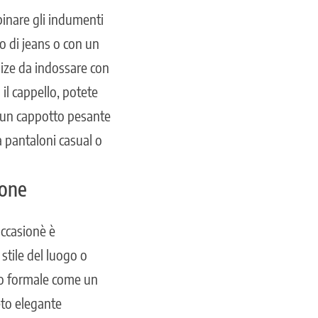
inare gli indumenti
o di jeans o con un
size da indossare con
il cappello, potete
 a un cappotto pesante
 a pantaloni casual o
ione
occasionè è
stile del luogo o
nto formale come un
eto elegante