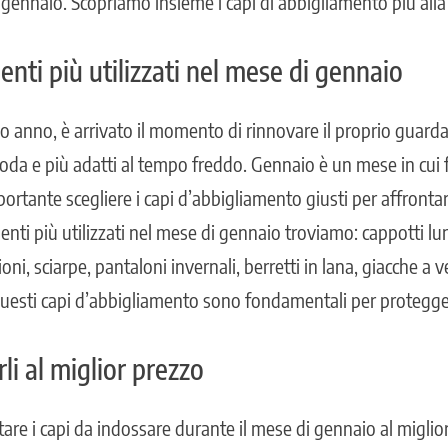
di gennaio. Scopriamo insieme i capi di abbigliamento più al
enti più utilizzati nel mese di gennaio
vo anno, è arrivato il momento di rinnovare il proprio guarda
oda e più adatti al tempo freddo. Gennaio è un mese in cui
f
portante scegliere i capi d’abbigliamento giusti per affronta
menti più utilizzati nel mese di gennaio troviamo: cappotti lun
lioni, sciarpe, pantaloni invernali, berretti in lana, giacche a 
questi capi d’abbigliamento sono
fondamentali per protegger
li al miglior prezzo
are i capi da indossare durante il mese di gennaio al miglior