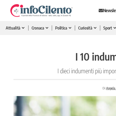
Newsle
Attualità
Cronaca
Politica
Curiosità
Sport
I 10 indum
I dieci indumenti più impo
Di:
Angela