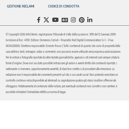
GESTIONE RECLAMI
CODICE DI CONDOTTA
© Copyright 2026 InfoCilento, registrazione Tribunale di Vallo della Lucania nr. 1/09 del 12 Gennaio 2009.
Iscrizione al Roc: 41551. Editore: Domenico Cerruti – Proprietà: Red Digital Communication S.r.l. – P.iva
06134250650. Direttore responsabile: Ernesto Rocco | Tutti i contenuti di questo sito sono di proprietà della
casa editrice, testi, immagini, video o commenti, non possono essere utilizzati senza espressa autorizzazione.
Per le notizie o fotografie riportate da altre testate giornalistiche, agenzie o siti internet sarà sempre citata la
fonte d’origine. Dove non sia stato possibile rintracciare gli autori o aventi diritto dei contenuti riportati, i
webmaster si riservano, opportunamente avvertiti, di dare loro credito o di procedere alla rimozione. La
redazione non è responsabile dei commenti presenti sul sito o sui canali social. Non potendo esercitare un
controllo continuo resta disponibile ad eliminarli su segnalazione qualora gli stessi risultino offensivi e/o
oltraggiosi. Relativamente al contenuto delle notizie, per eventuali contenuti non corretti o non veritieri, è
possibile richiedere l’immediata rettifica a norma di legge.