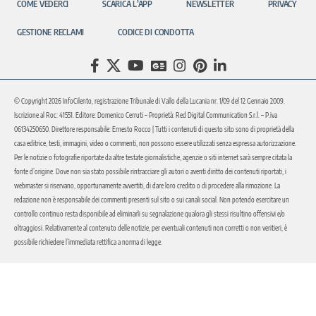
COME VEDERCI
SCARICA L’APP
NEWSLETTER
PRIVACY
GESTIONE RECLAMI
CODICE DI CONDOTTA
© Copyright 2026 InfoCilento, registrazione Tribunale di Vallo della Lucania nr. 1/09 del 12 Gennaio 2009.
Iscrizione al Roc: 41551. Editore: Domenico Cerruti – Proprietà: Red Digital Communication S.r.l. – P.iva
06134250650. Direttore responsabile: Ernesto Rocco | Tutti i contenuti di questo sito sono di proprietà della
casa editrice, testi, immagini, video o commenti, non possono essere utilizzati senza espressa autorizzazione.
Per le notizie o fotografie riportate da altre testate giornalistiche, agenzie o siti internet sarà sempre citata la
fonte d’origine. Dove non sia stato possibile rintracciare gli autori o aventi diritto dei contenuti riportati, i
webmaster si riservano, opportunamente avvertiti, di dare loro credito o di procedere alla rimozione. La
redazione non è responsabile dei commenti presenti sul sito o sui canali social. Non potendo esercitare un
controllo continuo resta disponibile ad eliminarli su segnalazione qualora gli stessi risultino offensivi e/o
oltraggiosi. Relativamente al contenuto delle notizie, per eventuali contenuti non corretti o non veritieri, è
possibile richiedere l’immediata rettifica a norma di legge.