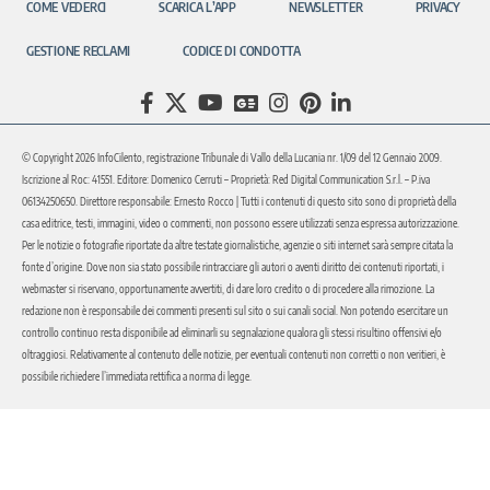
COME VEDERCI
SCARICA L’APP
NEWSLETTER
PRIVACY
GESTIONE RECLAMI
CODICE DI CONDOTTA
© Copyright 2026 InfoCilento, registrazione Tribunale di Vallo della Lucania nr. 1/09 del 12 Gennaio 2009.
Iscrizione al Roc: 41551. Editore: Domenico Cerruti – Proprietà: Red Digital Communication S.r.l. – P.iva
06134250650. Direttore responsabile: Ernesto Rocco | Tutti i contenuti di questo sito sono di proprietà della
casa editrice, testi, immagini, video o commenti, non possono essere utilizzati senza espressa autorizzazione.
Per le notizie o fotografie riportate da altre testate giornalistiche, agenzie o siti internet sarà sempre citata la
fonte d’origine. Dove non sia stato possibile rintracciare gli autori o aventi diritto dei contenuti riportati, i
webmaster si riservano, opportunamente avvertiti, di dare loro credito o di procedere alla rimozione. La
redazione non è responsabile dei commenti presenti sul sito o sui canali social. Non potendo esercitare un
controllo continuo resta disponibile ad eliminarli su segnalazione qualora gli stessi risultino offensivi e/o
oltraggiosi. Relativamente al contenuto delle notizie, per eventuali contenuti non corretti o non veritieri, è
possibile richiedere l’immediata rettifica a norma di legge.