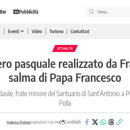
tter
Pubblicità
Eventi
Video
Turismo
Contattaci
ATTUALITÀ
ero pasquale realizzato da Fr
salma di Papa Francesco
Basile, frate minore del Santuario di Sant’Antonio a Po
Polla
Condividi
Federica Pistone
24/04/2025 1:02 PM