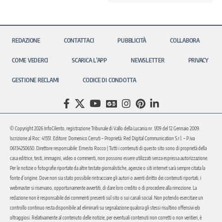
REDAZIONE
CONTATTACI
PUBBLICITÀ
COLLABORA
COME VEDERCI
SCARICA L’APP
NEWSLETTER
PRIVACY
GESTIONE RECLAMI
CODICE DI CONDOTTA
© Copyright 2026 InfoCilento, registrazione Tribunale di Vallo della Lucania nr. 1/09 del 12 Gennaio 2009.
Iscrizione al Roc: 41551. Editore: Domenico Cerruti – Proprietà: Red Digital Communication S.r.l. – P.iva
06134250650. Direttore responsabile: Ernesto Rocco | Tutti i contenuti di questo sito sono di proprietà della
casa editrice, testi, immagini, video o commenti, non possono essere utilizzati senza espressa autorizzazione.
Per le notizie o fotografie riportate da altre testate giornalistiche, agenzie o siti internet sarà sempre citata la
fonte d’origine. Dove non sia stato possibile rintracciare gli autori o aventi diritto dei contenuti riportati, i
webmaster si riservano, opportunamente avvertiti, di dare loro credito o di procedere alla rimozione. La
redazione non è responsabile dei commenti presenti sul sito o sui canali social. Non potendo esercitare un
controllo continuo resta disponibile ad eliminarli su segnalazione qualora gli stessi risultino offensivi e/o
oltraggiosi. Relativamente al contenuto delle notizie, per eventuali contenuti non corretti o non veritieri, è