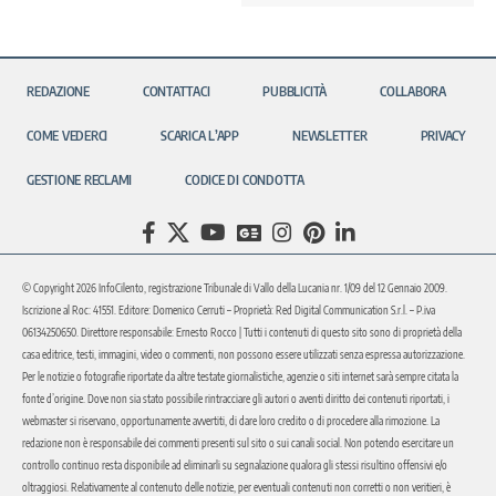
REDAZIONE
CONTATTACI
PUBBLICITÀ
COLLABORA
COME VEDERCI
SCARICA L’APP
NEWSLETTER
PRIVACY
GESTIONE RECLAMI
CODICE DI CONDOTTA
© Copyright 2026 InfoCilento, registrazione Tribunale di Vallo della Lucania nr. 1/09 del 12 Gennaio 2009.
Iscrizione al Roc: 41551. Editore: Domenico Cerruti – Proprietà: Red Digital Communication S.r.l. – P.iva
06134250650. Direttore responsabile: Ernesto Rocco | Tutti i contenuti di questo sito sono di proprietà della
casa editrice, testi, immagini, video o commenti, non possono essere utilizzati senza espressa autorizzazione.
Per le notizie o fotografie riportate da altre testate giornalistiche, agenzie o siti internet sarà sempre citata la
fonte d’origine. Dove non sia stato possibile rintracciare gli autori o aventi diritto dei contenuti riportati, i
webmaster si riservano, opportunamente avvertiti, di dare loro credito o di procedere alla rimozione. La
redazione non è responsabile dei commenti presenti sul sito o sui canali social. Non potendo esercitare un
controllo continuo resta disponibile ad eliminarli su segnalazione qualora gli stessi risultino offensivi e/o
oltraggiosi. Relativamente al contenuto delle notizie, per eventuali contenuti non corretti o non veritieri, è