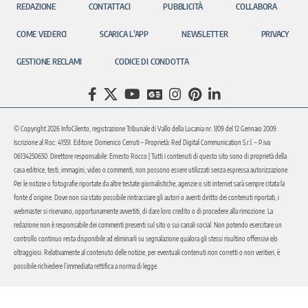
REDAZIONE
CONTATTACI
PUBBLICITÀ
COLLABORA
COME VEDERCI
SCARICA L’APP
NEWSLETTER
PRIVACY
GESTIONE RECLAMI
CODICE DI CONDOTTA
© Copyright 2026 InfoCilento, registrazione Tribunale di Vallo della Lucania nr. 1/09 del 12 Gennaio 2009.
Iscrizione al Roc: 41551. Editore: Domenico Cerruti – Proprietà: Red Digital Communication S.r.l. – P.iva
06134250650. Direttore responsabile: Ernesto Rocco | Tutti i contenuti di questo sito sono di proprietà della
casa editrice, testi, immagini, video o commenti, non possono essere utilizzati senza espressa autorizzazione.
Per le notizie o fotografie riportate da altre testate giornalistiche, agenzie o siti internet sarà sempre citata la
fonte d’origine. Dove non sia stato possibile rintracciare gli autori o aventi diritto dei contenuti riportati, i
webmaster si riservano, opportunamente avvertiti, di dare loro credito o di procedere alla rimozione. La
redazione non è responsabile dei commenti presenti sul sito o sui canali social. Non potendo esercitare un
controllo continuo resta disponibile ad eliminarli su segnalazione qualora gli stessi risultino offensivi e/o
oltraggiosi. Relativamente al contenuto delle notizie, per eventuali contenuti non corretti o non veritieri, è
possibile richiedere l’immediata rettifica a norma di legge.