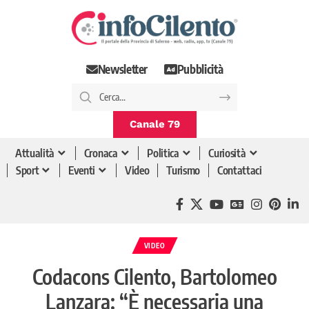
Newsletter
Pubblicità
Canale 79
Attualità
Cronaca
Politica
Curiosità
Sport
Eventi
Video
Turismo
Contattaci
VIDEO
Codacons Cilento, Bartolomeo
Lanzara: “È necessaria una