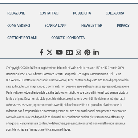
REDAZIONE
CONTATTACI
PUBBLICITÀ
COLLABORA
COME VEDERCI
SCARICA L’APP
NEWSLETTER
PRIVACY
GESTIONE RECLAMI
CODICE DI CONDOTTA
© Copyright 2026 InfoCilento, registrazione Tribunale di Vallo della Lucania nr. 1/09 del 12 Gennaio 2009.
Iscrizione al Roc: 41551. Editore: Domenico Cerruti – Proprietà: Red Digital Communication S.r.l. – P.iva
06134250650. Direttore responsabile: Ernesto Rocco | Tutti i contenuti di questo sito sono di proprietà della
casa editrice, testi, immagini, video o commenti, non possono essere utilizzati senza espressa autorizzazione.
Per le notizie o fotografie riportate da altre testate giornalistiche, agenzie o siti internet sarà sempre citata la
fonte d’origine. Dove non sia stato possibile rintracciare gli autori o aventi diritto dei contenuti riportati, i
webmaster si riservano, opportunamente avvertiti, di dare loro credito o di procedere alla rimozione. La
redazione non è responsabile dei commenti presenti sul sito o sui canali social. Non potendo esercitare un
controllo continuo resta disponibile ad eliminarli su segnalazione qualora gli stessi risultino offensivi e/o
oltraggiosi. Relativamente al contenuto delle notizie, per eventuali contenuti non corretti o non veritieri, è
possibile richiedere l’immediata rettifica a norma di legge.