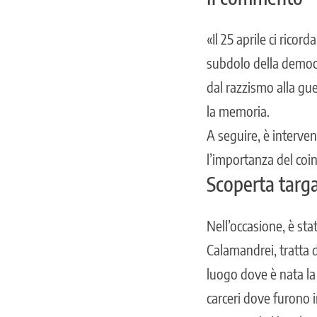
«Il 25 aprile ci ricor
subdolo della democra
dal razzismo alla gue
la memoria.
A seguire, è interve
l’importanza del coi
Scoperta tar
Nell’occasione, è st
Calamandrei, tratta d
luogo dove è nata la
carceri dove furono 