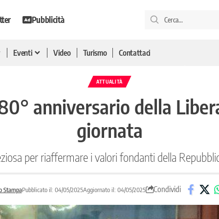
tter
Pubblicità
Eventi
Video
Turismo
Contattaci
ATTUALITÀ
’80° anniversario della Libera
giornata
osa per riaffermare i valori fondanti della Repubblic
Condividi
o Stampa
Pubblicato il: 04/05/2025
Aggiornato il: 04/05/2025