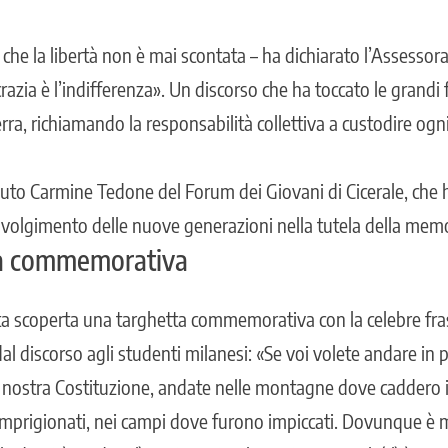
da che la libertà non è mai scontata – ha dichiarato l’Assessor
zia è l’indifferenza». Un discorso che ha toccato le grandi f
rra, richiamando la responsabilità collettiva a custodire ogni
nuto Carmine Tedone del Forum dei Giovani di Cicerale, che 
nvolgimento delle nuove generazioni nella tutela della memo
ga commemorativa
ata scoperta una targhetta commemorativa con la celebre fra
al discorso agli studenti milanesi: «Se voi volete andare in 
 nostra Costituzione, andate nelle montagne dove caddero i 
imprigionati, nei campi dove furono impiccati. Dovunque è m