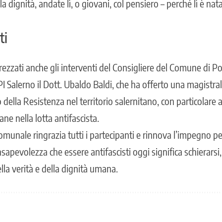
e la dignità, andate lì, o giovani, col pensiero – perché lì è nat
ti
ezzati anche gli interventi del Consigliere del Comune di Po
I Salerno il Dott. Ubaldo Baldi, che ha offerto una magistral
o della Resistenza nel territorio salernitano, con particolare 
ane nella lotta antifascista.
munale ringrazia tutti i partecipanti e rinnova l’impegno 
nsapevolezza che essere antifascisti oggi significa schierarsi,
ella verità e della dignità umana.