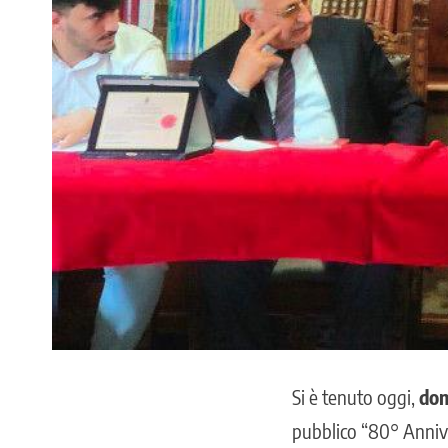
Si è tenuto oggi,
dom
pubblico “
80° Annive