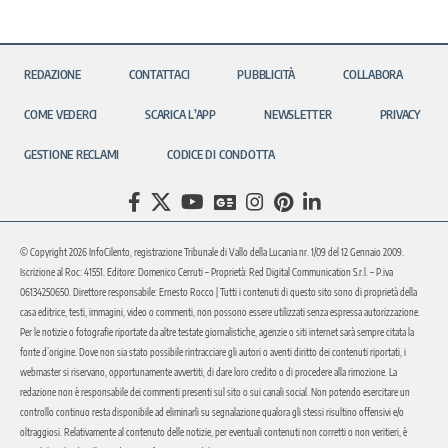
REDAZIONE
CONTATTACI
PUBBLICITÀ
COLLABORA
COME VEDERCI
SCARICA L’APP
NEWSLETTER
PRIVACY
GESTIONE RECLAMI
CODICE DI CONDOTTA
© Copyright 2026 InfoCilento, registrazione Tribunale di Vallo della Lucania nr. 1/09 del 12 Gennaio 2009.
Iscrizione al Roc: 41551. Editore: Domenico Cerruti – Proprietà: Red Digital Communication S.r.l. – P.iva
06134250650. Direttore responsabile: Ernesto Rocco | Tutti i contenuti di questo sito sono di proprietà della
casa editrice, testi, immagini, video o commenti, non possono essere utilizzati senza espressa autorizzazione.
Per le notizie o fotografie riportate da altre testate giornalistiche, agenzie o siti internet sarà sempre citata la
fonte d’origine. Dove non sia stato possibile rintracciare gli autori o aventi diritto dei contenuti riportati, i
webmaster si riservano, opportunamente avvertiti, di dare loro credito o di procedere alla rimozione. La
redazione non è responsabile dei commenti presenti sul sito o sui canali social. Non potendo esercitare un
controllo continuo resta disponibile ad eliminarli su segnalazione qualora gli stessi risultino offensivi e/o
oltraggiosi. Relativamente al contenuto delle notizie, per eventuali contenuti non corretti o non veritieri, è