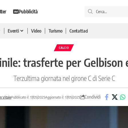
tter
Pubblicità
Eventi
Video
Turismo
Contattaci
CALCIO
nile: trasferte per Gelbison 
Terzultima giornata nel girone C di Serie C
Condividi
an Vitale
Pubblicato il: 17/05/2025
Aggiornato il: 17/05/2025