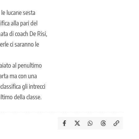
 le lucane sesta
ica alla pari del
ata di coach De Risi,
rle ci saranno le
paiato al penultimo
uarta ma con una
assifica gli intrecci
ltimo della classe.