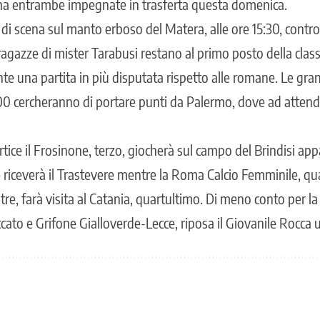
ana entrambe impegnate in trasferta questa domenica.
di scena sul manto erboso del Matera, alle ore 15:30, contro
ragazze di mister Tarabusi restano al primo posto della classif
e una partita in più disputata rispetto alle romane. Le gran
2:00 cercheranno di portare punti da Palermo, dove ad attende
ertice il Frosinone, terzo, giocherà sul campo del Brindisi ap
e riceverà il Trastevere mentre la Roma Calcio Femminile, q
re, farà visita al Catania, quartultimo. Di meno conto per la cl
ato e Grifone Gialloverde-Lecce, riposa il Giovanile Rocca u