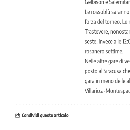
Gelbison e Salernit
Le rossoblù saranno 
forza del torneo. Le 
Trastevere, nonostant
seste, invece alle 1
rosanero settime.
Nelle altre gare di v
posto al Siracusa ch
gara in meno delle alt
Villaricca-Montespacc
Condividi questo articolo